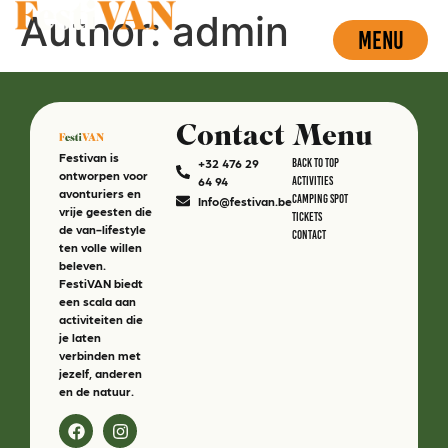
Author:
admin
MENU
CLOSE
Contact
Menu
Festivan is
+32 476 29
Back To Top
ontworpen voor
64 94
Activities
avonturiers en
Camping Spot
Info@festivan.be
vrije geesten die
Tickets
de van-lifestyle
Contact
ten volle willen
beleven.
FestiVAN biedt
een scala aan
activiteiten die
je laten
verbinden met
jezelf, anderen
en de natuur.